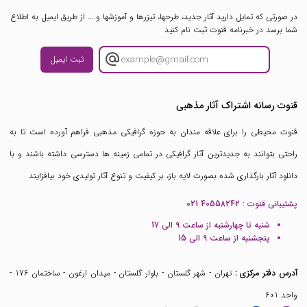
در صورتی که تمایل دارید آثار جدید، طرحها، تیزرها و آموزشها و.... از طریق ایمیل به اطلاع
شما برسد در خبرنامه قنوت ثبت نام کنید
ثبت ایمیل
قنوت رسانه اشتراک آثار مذهبی
قنوت محیطی را برای علاقه مندان به حوزه گرافیکی مذهبی فراهم آورده است تا به
راحتی بتوانند به جدیدترین آثار گرافیکی در تمامی زمینه ها دسترسی داشته باشند و با
دانلود آثار بارگذاری شده بصورت لایه باز، بر کیفیت و تنوع آثار تولیدی خود بیافزایند
پشتیبانی قنوت :
021 40558242
شنبه تا چهارشنبه از ساعت 9 الی 17
پنجشنبه از ساعت 9 الی 15
آدرس دفتر مرکزی :
تهران - شهر گلستان - بلوار گلستان - میدان ارغون - ساختمان 176 -
واحد 601