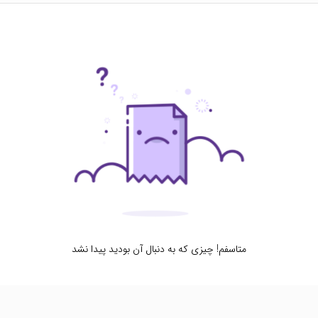
متاسفم! چیزی که به دنبال آن بودید پیدا نشد