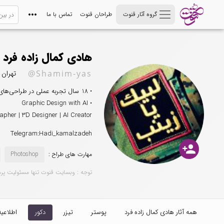
گروه آثار قنوت
طراحان قنوت
تماس با ما
هادی کمال زاده فرد
@Shamim-yas
تهران
• 18 سال تجربه عملی در طراحی‌های مذهبی، هویت بصری و پروژه‌های تبلیغاتی
• Graphic Design with AI
apher | 3D Designer | AI Creator
Telegram:Hadi_kamalzadeh
person_add
مهارت های طراح :
Photoshop
توجه : وبسایت قنوت تنها مسئولیت پر
همه آثار هادی کمال زاده فرد
پوستر
تیزر
دکور
اطلاعیه