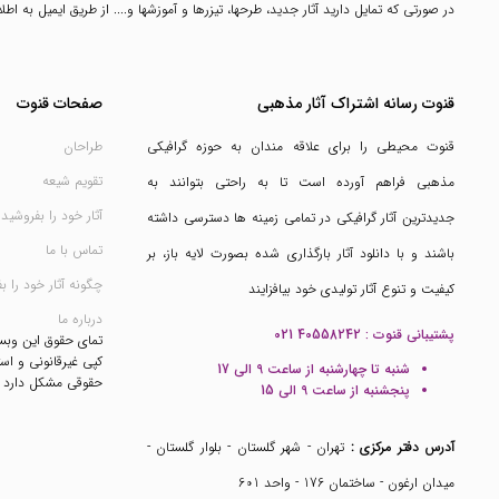
در صورتی که تمایل دارید آثار جدید، طرحها، تیزرها و آموزشها و.... از طریق ایمیل به ا
قنوت رسانه اشتراک آثار مذهبی
صفحات قنوت
قنوت محیطی را برای علاقه مندان به حوزه گرافیکی
طراحان
تقویم شیعه
مذهبی فراهم آورده است تا به راحتی بتوانند به
آثار خود را بفروشید
جدیدترین آثار گرافیکی در تمامی زمینه ها دسترسی داشته
تماس با ما
باشند و با دانلود آثار بارگذاری شده بصورت لایه باز، بر
چگونه آثار خود را ب
کیفیت و تنوع آثار تولیدی خود بیافزایند
درباره ما
پشتیبانی قنوت :
021 40558242
تمای حقوق این وب
کپی غیرقانونی و است
شنبه تا چهارشنبه از ساعت 9 الی 17
حقوقی مشکل دارد
پنجشنبه از ساعت 9 الی 15
آدرس دفتر مرکزی :
تهران - شهر گلستان - بلوار گلستان -
میدان ارغون - ساختمان 176 - واحد 601