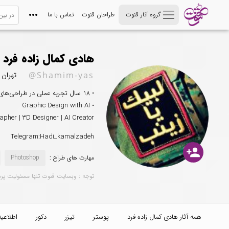
گروه آثار قنوت
طراحان قنوت
تماس با ما
هادی کمال زاده فرد
@Shamim-yas
تهران
• 18 سال تجربه عملی در طراحی‌های مذهبی، هویت بصری و پروژه‌های تبلیغاتی
• Graphic Design with AI
apher | 3D Designer | AI Creator
Telegram:Hadi_kamalzadeh
person_add
مهارت های طراح :
Photoshop
توجه : وبسایت قنوت تنها مسئولیت پر
همه آثار هادی کمال زاده فرد
پوستر
تیزر
دکور
اطلاعیه