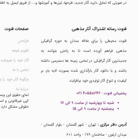
در صورتی که تمایل دارید آثار جدید، طرحها، تیزرها و آموزشها و.... از طریق ایمیل به ا
قنوت رسانه اشتراک آثار مذهبی
صفحات قنوت
قنوت محیطی را برای علاقه مندان به حوزه گرافیکی
طراحان
تقویم شیعه
مذهبی فراهم آورده است تا به راحتی بتوانند به
آثار خود را بفروشید
جدیدترین آثار گرافیکی در تمامی زمینه ها دسترسی داشته
تماس با ما
باشند و با دانلود آثار بارگذاری شده بصورت لایه باز، بر
چگونه آثار خود را ب
کیفیت و تنوع آثار تولیدی خود بیافزایند
درباره ما
پشتیبانی قنوت :
021 40558242
تمای حقوق این وب
کپی غیرقانونی و است
شنبه تا چهارشنبه از ساعت 9 الی 17
حقوقی مشکل دارد
پنجشنبه از ساعت 9 الی 15
آدرس دفتر مرکزی :
تهران - شهر گلستان - بلوار گلستان -
میدان ارغون - ساختمان 176 - واحد 601