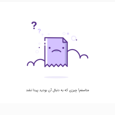
متاسفم! چیزی که به دنبال آن بودید پیدا نشد