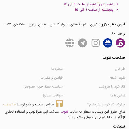
شنبه تا چهارشنبه از ساعت 9 الی 17
پنجشنبه از ساعت 9 الی 15
آدرس دفتر مرکزی :
تهران - شهر گلستان - بلوار گلستان - میدان ارغون - ساختمان 176 -
واحد 601
صفحات قنوت
طراحان
درباره ما
تقویم شیعه
قوانین و مقررات
آثار خود را بفروشید
سیاست حفظ حریم خصوصی
تماس با ما
سوالات متداول
چگونه آثار خود را بفروشیم؟
طراحی سایت
 و 
سئو
 توسط 
طلاسایت
تمای حقوق این وبسایت متعلق به سایت
قنوت
میباشد. کپی غیرقانونی و استفاده تجاری
از آثار از لحاظ شرعی و حقوقی مشکل دارد
تبلیغات