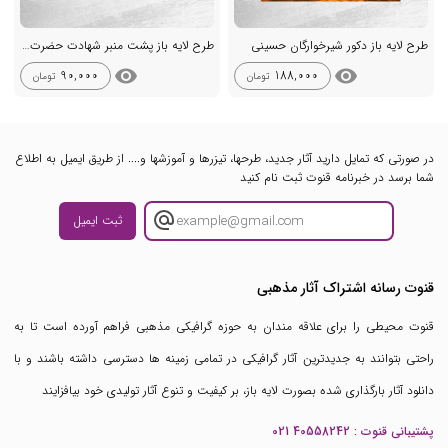
طرح لایه باز دکور شیرخوارگان حسینی
طرح لایه باز پشت منبر شهادت حضرت رباب س
visibility
visibility
90,000
188,000
تومان
تومان
در صورتی که تمایل دارید آثار جدید، طرحها، تیزرها و آموزشها و.... از طریق ایمیل به اطلاع
شما برسد در خبرنامه قنوت ثبت نام کنید
ثبت ایمیل
قنوت رسانه اشتراک آثار مذهبی
قنوت محیطی را برای علاقه مندان به حوزه گرافیکی مذهبی فراهم آورده است تا به
راحتی بتوانند به جدیدترین آثار گرافیکی در تمامی زمینه ها دسترسی داشته باشند و با
دانلود آثار بارگذاری شده بصورت لایه باز، بر کیفیت و تنوع آثار تولیدی خود بیافزایند
پشتیبانی قنوت :
021 40558242