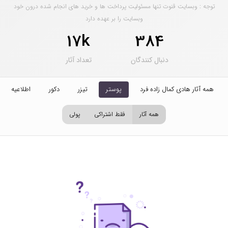
توجه : وبسایت قنوت تنها مسئولیت پرداخت ها و خرید های انجام شده درون خود
وبسایت را بر عهده دارد
17k
384
دنبال کنندگان
تعداد آثار
همه آثار هادی کمال زاده فرد
پوستر
تیزر
دکور
اطلاعیه
همه آثار
فقط اشتراکی
پولی