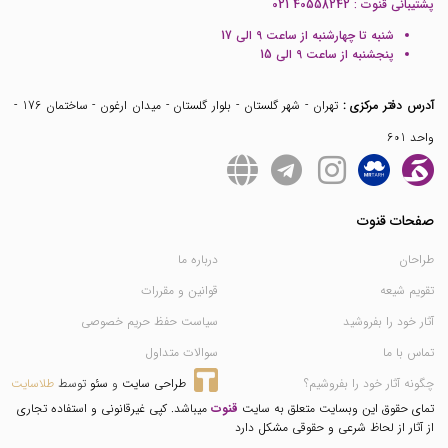
پشتیبانی قنوت :
021 40558242
شنبه تا چهارشنبه از ساعت 9 الی 17
پنجشنبه از ساعت 9 الی 15
آدرس دفتر مرکزی :
تهران - شهر گلستان - بلوار گلستان - میدان ارغون - ساختمان 176 -
واحد 601
صفحات قنوت
طراحان
درباره ما
تقویم شیعه
قوانین و مقررات
آثار خود را بفروشید
سیاست حفظ حریم خصوصی
تماس با ما
سوالات متداول
چگونه آثار خود را بفروشیم؟
طراحی سایت
 و 
سئو
 توسط 
طلاسایت
تمای حقوق این وبسایت متعلق به سایت
قنوت
میباشد. کپی غیرقانونی و استفاده تجاری
از آثار از لحاظ شرعی و حقوقی مشکل دارد