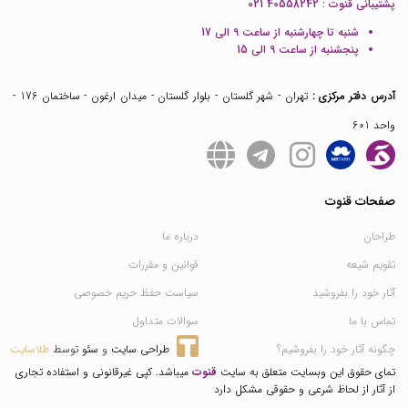
پشتیبانی قنوت :
021 40558242
شنبه تا چهارشنبه از ساعت 9 الی 17
پنجشنبه از ساعت 9 الی 15
آدرس دفتر مرکزی :
تهران - شهر گلستان - بلوار گلستان - میدان ارغون - ساختمان 176 -
واحد 601
صفحات قنوت
طراحان
درباره ما
تقویم شیعه
قوانین و مقررات
آثار خود را بفروشید
سیاست حفظ حریم خصوصی
تماس با ما
سوالات متداول
چگونه آثار خود را بفروشیم؟
طراحی سایت
 و 
سئو
 توسط 
طلاسایت
تمای حقوق این وبسایت متعلق به سایت
قنوت
میباشد. کپی غیرقانونی و استفاده تجاری
از آثار از لحاظ شرعی و حقوقی مشکل دارد