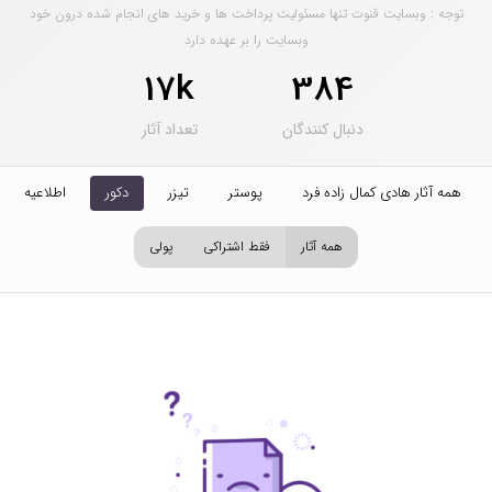
توجه : وبسایت قنوت تنها مسئولیت پرداخت ها و خرید های انجام شده درون خود
وبسایت را بر عهده دارد
17k
384
دنبال کنندگان
تعداد آثار
همه آثار هادی کمال زاده فرد
پوستر
تیزر
دکور
اطلاعیه
همه آثار
فقط اشتراکی
پولی