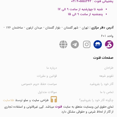
پشتیبانی قنوت :
021 40558242
شنبه تا چهارشنبه از ساعت 9 الی 17
پنجشنبه از ساعت 9 الی 15
آدرس دفتر مرکزی :
تهران - شهر گلستان - بلوار گلستان - میدان ارغون - ساختمان 176 -
واحد 601
صفحات قنوت
طراحان
درباره ما
تقویم شیعه
قوانین و مقررات
آثار خود را بفروشید
سیاست حفظ حریم خصوصی
تماس با ما
سوالات متداول
چگونه آثار خود را بفروشیم؟
طراحی سایت
 و 
سئو
 توسط 
طلاسایت
تمای حقوق این وبسایت متعلق به سایت
قنوت
میباشد. کپی غیرقانونی و استفاده تجاری
از آثار از لحاظ شرعی و حقوقی مشکل دارد