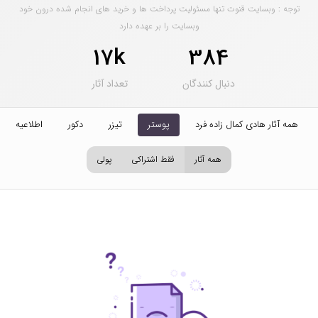
توجه : وبسایت قنوت تنها مسئولیت پرداخت ها و خرید های انجام شده درون خود
وبسایت را بر عهده دارد
17k
384
دنبال کنندگان
تعداد آثار
همه آثار هادی کمال زاده فرد
پوستر
تیزر
دکور
اطلاعیه
همه آثار
فقط اشتراکی
پولی