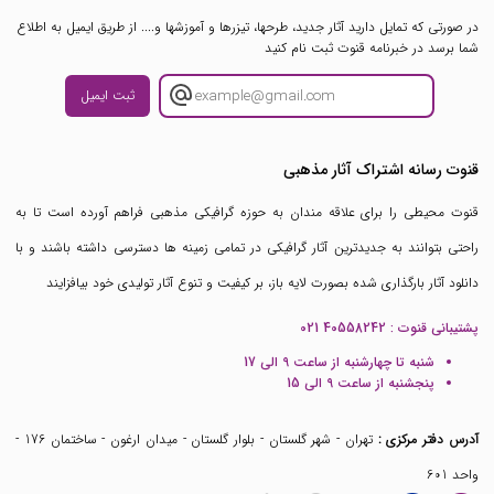
در صورتی که تمایل دارید آثار جدید، طرحها، تیزرها و آموزشها و.... از طریق ایمیل به اطلاع
شما برسد در خبرنامه قنوت ثبت نام کنید
ثبت ایمیل
قنوت رسانه اشتراک آثار مذهبی
قنوت محیطی را برای علاقه مندان به حوزه گرافیکی مذهبی فراهم آورده است تا به
راحتی بتوانند به جدیدترین آثار گرافیکی در تمامی زمینه ها دسترسی داشته باشند و با
دانلود آثار بارگذاری شده بصورت لایه باز، بر کیفیت و تنوع آثار تولیدی خود بیافزایند
پشتیبانی قنوت :
021 40558242
شنبه تا چهارشنبه از ساعت 9 الی 17
پنجشنبه از ساعت 9 الی 15
آدرس دفتر مرکزی :
تهران - شهر گلستان - بلوار گلستان - میدان ارغون - ساختمان 176 -
واحد 601