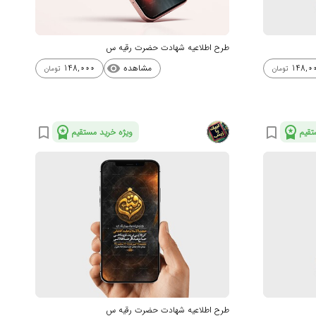
طرح اطلاعیه شهادت حضرت رقیه س
مشاهده
148,000
148,0
visibility
تومان
تومان
workspace_premium
workspace_premium
bookmark_border
bookmark_border
تقیم
ویژه خرید مستقیم
طرح اطلاعیه شهادت حضرت رقیه س