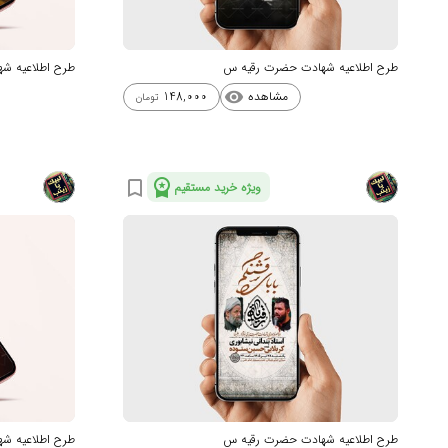
طرح اطلاعیه شهادت حضرت رقیه س
طرح اطلاعیه ش
مشاهده
148,000
visibility
تومان
workspace_premium
bookmark_border
ویژه خرید مستقیم
طرح اطلاعیه شهادت حضرت رقیه س
طرح اطلاعیه ش