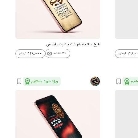
طرح اطلاعیه شهادت حضرت رقیه س
مشاهده
148,000
148,0
visibility
تومان
تومان
workspace_premium
workspace_premium
bookmark_border
bookmark_border
تقیم
ویژه خرید مستقیم