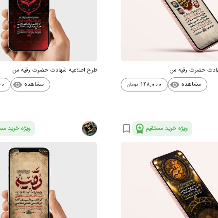
هادت حضرت رقیه س
طرح اطلاعیه شهادت حضرت رقیه س
مشاهده
مشاهده
00
148,000
visibility
visibility
تومان
workspace_premium
bookmark_border
ویژه خرید مستقیم
ویژه خرید مس