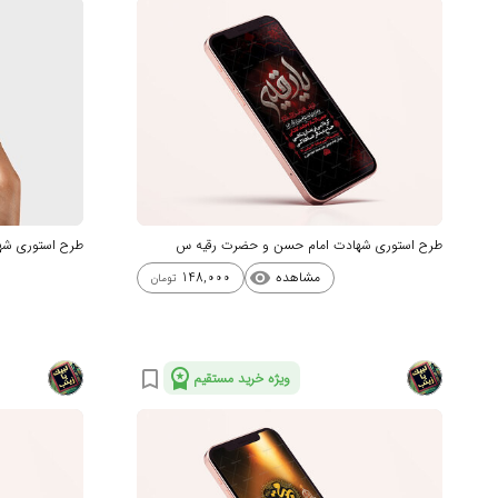
طرح استوری شهادت امام حسن و حضرت رقیه س
طرح استوری شه
مشاهده
148,000
visibility
تومان
workspace_premium
bookmark_border
ویژه خرید مستقیم