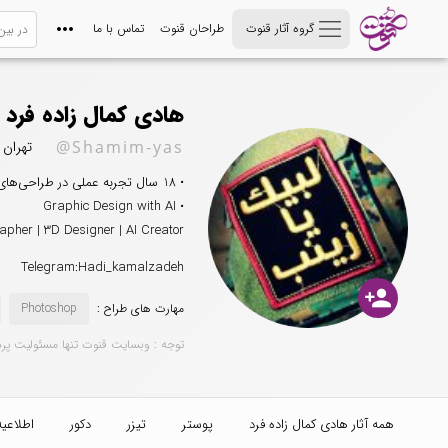
گروه آثار قنوت
طراحان قنوت
تماس با ما
هادی کمال زاده فرد
@Shamim-yas
تهران
• 18 سال تجربه عملی در طراحی‌های مذهبی، هویت بصری و پروژه‌های تبلیغاتی
• Graphic Design with AI
apher | 3D Designer | AI Creator
Telegram:Hadi_kamalzadeh
person_add
مهارت های طراح :
Photoshop
توجه : وبسایت قنوت تنها مسئولیت پر
همه آثار هادی کمال زاده فرد
پوستر
تیزر
دکور
اطلاعیه