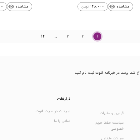
مشاهده
مشاهده
00
148,000
visibility
visibility
تومان
14
...
3
2
1
طلاع شما برسد در خبرنامه قنوت ثبت نام کنید
تبلیغات
تبلیغات در سایت قنوت
قوانین و مقررات
تماس با ما
سیاست حفظ حریم
خصوصی
سوالات متداول