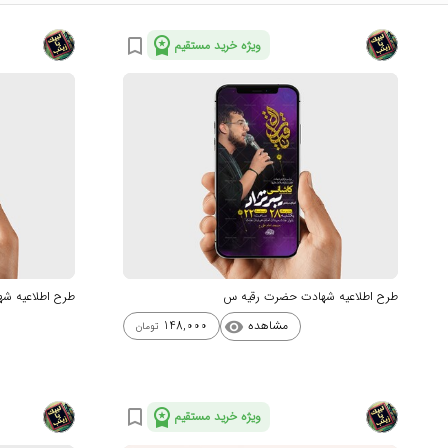
workspace_premium
bookmark_border
ویژه خرید مستقیم
طرح اطلاعیه شهادت حضرت رقیه س
طرح اطلاعیه ش
مشاهده
148,000
visibility
تومان
workspace_premium
bookmark_border
ویژه خرید مستقیم