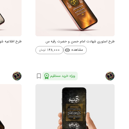
طرح استوری شهادت امام حسن و حضرت رقیه س
طرح اطلاعیه ش
مشاهده
148,000
visibility
تومان
workspace_premium
bookmark_border
ویژه خرید مستقیم