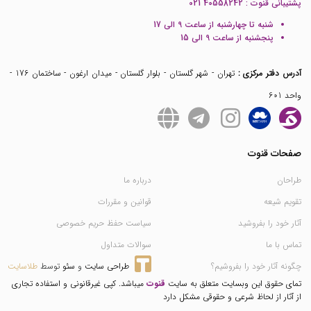
پشتیبانی قنوت :
021 40558242
شنبه تا چهارشنبه از ساعت 9 الی 17
پنجشنبه از ساعت 9 الی 15
آدرس دفتر مرکزی :
تهران - شهر گلستان - بلوار گلستان - میدان ارغون - ساختمان 176 -
واحد 601
صفحات قنوت
طراحان
درباره ما
تقویم شیعه
قوانین و مقررات
آثار خود را بفروشید
سیاست حفظ حریم خصوصی
تماس با ما
سوالات متداول
چگونه آثار خود را بفروشیم؟
طراحی سایت
 و 
سئو
 توسط 
طلاسایت
تمای حقوق این وبسایت متعلق به سایت
قنوت
میباشد. کپی غیرقانونی و استفاده تجاری
از آثار از لحاظ شرعی و حقوقی مشکل دارد