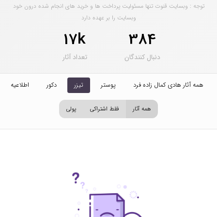
توجه : وبسایت قنوت تنها مسئولیت پرداخت ها و خرید های انجام شده درون خود
وبسایت را بر عهده دارد
17k
384
دنبال کنندگان
تعداد آثار
همه آثار هادی کمال زاده فرد
پوستر
تیزر
دکور
اطلاعیه
همه آثار
فقط اشتراکی
پولی