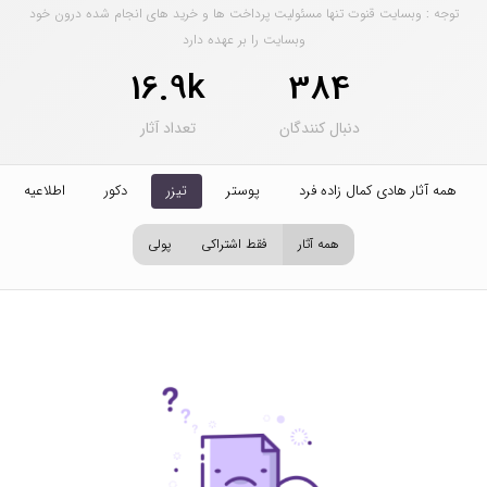
توجه : وبسایت قنوت تنها مسئولیت پرداخت ها و خرید های انجام شده درون خود
وبسایت را بر عهده دارد
16.9k
384
دنبال کنندگان
تعداد آثار
همه آثار هادی کمال زاده فرد
پوستر
تیزر
دکور
اطلاعیه
همه آثار
فقط اشتراکی
پولی