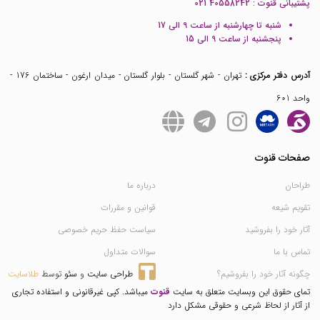
پشتیبانی قنوت :
021 40558242
شنبه تا چهارشنبه از ساعت 9 الی 17
پنجشنبه از ساعت 9 الی 15
آدرس دفتر مرکزی :
تهران - شهر گلستان - بلوار گلستان - میدان ارغون - ساختمان 176 -
واحد 601
صفحات قنوت
طراحان
درباره ما
تقویم شیعه
قوانین و مقررات
آثار خود را بفروشید
سیاست حفظ حریم خصوصی
تماس با ما
سوالات متداول
چگونه آثار خود را بفروشیم؟
طراحی سایت
 و 
سئو
 توسط 
طلاسایت
تمای حقوق این وبسایت متعلق به سایت
قنوت
میباشد. کپی غیرقانونی و استفاده تجاری
از آثار از لحاظ شرعی و حقوقی مشکل دارد