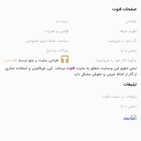
صفحات قنوت
طراحان
درباره ما
تقویم شیعه
قوانین و مقررات
آثار خود را بفروشید
سیاست حفظ حریم خصوصی
تماس با ما
سوالات متداول
چگونه آثار خود را بفروشیم؟
طراحی سایت
 و 
سئو
 توسط 
طلاسایت
تمای حقوق این وبسایت متعلق به سایت
قنوت
میباشد. کپی غیرقانونی و استفاده تجاری
از آثار از لحاظ شرعی و حقوقی مشکل دارد
تبلیغات
تبلیغات در سایت قنوت
تماس با ما