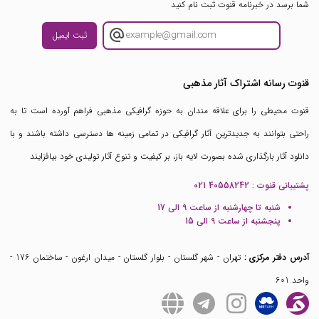
شما برسد در خبرنامه قنوت ثبت نام کنید
ثبت ایمیل
قنوت رسانه اشتراک آثار مذهبی
قنوت محیطی را برای علاقه مندان به حوزه گرافیکی مذهبی فراهم آورده است تا به
راحتی بتوانند به جدیدترین آثار گرافیکی در تمامی زمینه ها دسترسی داشته باشند و با
دانلود آثار بارگذاری شده بصورت لایه باز، بر کیفیت و تنوع آثار تولیدی خود بیافزایند
پشتیبانی قنوت :
021 40558242
شنبه تا چهارشنبه از ساعت 9 الی 17
پنجشنبه از ساعت 9 الی 15
آدرس دفتر مرکزی :
تهران - شهر گلستان - بلوار گلستان - میدان ارغون - ساختمان 176 -
واحد 601