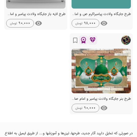
طرح جایگاه ولادت پیامبراکرم ص و امام صادق ع
طرح لایه باز جایگاه ولادت پیامبر و امام صادق ع
visibility
visibility
90,000
98,000
تومان
تومان
workspace_premium
diamond
bookmark_border
طرح بنر جایگاه ولادت پیامبر و امام صادق (ع)
visibility
90,000
تومان
در صورتی که تمایل دارید آثار جدید، طرحها، تیزرها و آموزشها و.... از طریق ایمیل به اطلاع