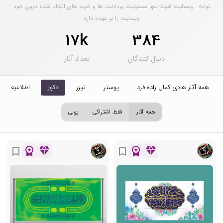
توجه : وبسایت قنوت تنها مسئولیت پرداخت ها و خرید های انجام شده درون خود
وبسایت را بر عهده دارد
17k
384
دنبال کنندگان
تعداد آثار
همه آثار هادی کمال زاده فرد
پوستر
تیزر
دکور
اطلاعیه
همه آثار
فقط اشتراکی
پولی
workspace_premium
diamond
workspace_premium
diamond
bookmark_border
bookmark_border