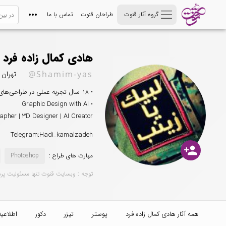
گروه آثار قنوت
طراحان قنوت
تماس با ما
هادی کمال زاده فرد
@Shamim-yas
تهران
• 18 سال تجربه عملی در طراحی‌های مذهبی، هویت بصری و پروژه‌های تبلیغاتی
• Graphic Design with AI
apher | 3D Designer | AI Creator
Telegram:Hadi_kamalzadeh
person_add
مهارت های طراح :
Photoshop
توجه : وبسایت قنوت تنها مسئولیت پر
همه آثار هادی کمال زاده فرد
پوستر
تیزر
دکور
اطلاعیه