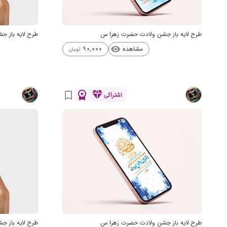
طرح لایه باز جشن ولادت حضرت زهرا س
طرح لایه باز 
مشاهده
90,000
visibility
تومان
workspace_premium
diamond
bookmark_border
اشتراکی
طرح لایه باز جشن ولادت حضرت زهرا س
طرح لایه باز 