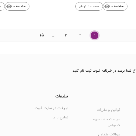
مشاهده
مشاهده
0
90,000
visibility
visibility
تومان
15
...
3
2
1
طلاع شما برسد در خبرنامه قنوت ثبت نام کنید
تبلیغات
تبلیغات در سایت قنوت
قوانین و مقررات
تماس با ما
سیاست حفظ حریم
خصوصی
سوالات متداول