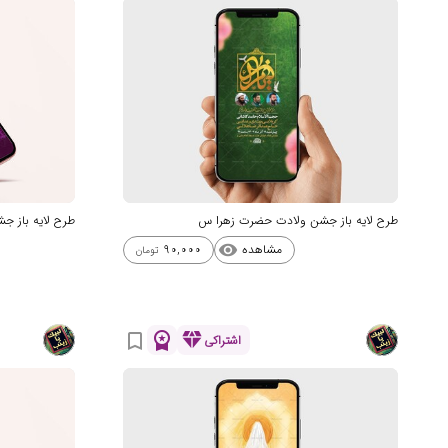
طرح لایه باز جشن ولادت حضرت زهرا س
طرح لایه باز 
مشاهده
90,000
visibility
تومان
workspace_premium
diamond
bookmark_border
اشتراکی