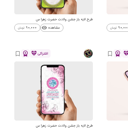
طرح لایه باز جشن ولادت حضرت زهرا س
مشاهده
90,000
90,00
visibility
تومان
تومان
workspace_premium
diamond
workspace_premium
diamo
bookmark_border
bookmark_border
اشتراکی
طرح لایه باز جشن ولادت حضرت زهرا س