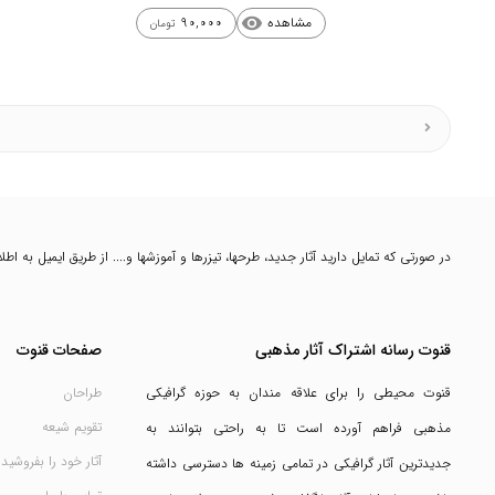
مشاهده
90,000
visibility
تومان
در صورتی که تمایل دارید آثار جدید، طرحها، تیزرها و آموزشها و.... از طریق ایمیل به ا
قنوت رسانه اشتراک آثار مذهبی
صفحات قنوت
قنوت محیطی را برای علاقه مندان به حوزه گرافیکی
طراحان
تقویم شیعه
مذهبی فراهم آورده است تا به راحتی بتوانند به
آثار خود را بفروشید
جدیدترین آثار گرافیکی در تمامی زمینه ها دسترسی داشته