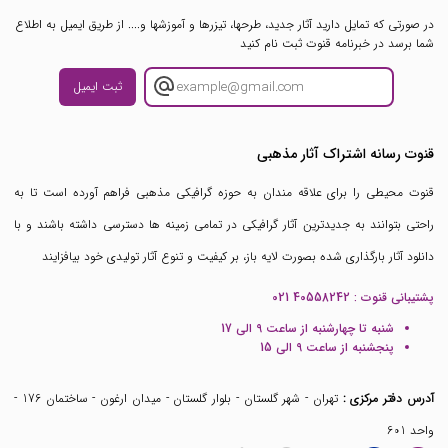
در صورتی که تمایل دارید آثار جدید، طرحها، تیزرها و آموزشها و.... از طریق ایمیل به اطلاع
شما برسد در خبرنامه قنوت ثبت نام کنید
ثبت ایمیل
قنوت رسانه اشتراک آثار مذهبی
قنوت محیطی را برای علاقه مندان به حوزه گرافیکی مذهبی فراهم آورده است تا به
راحتی بتوانند به جدیدترین آثار گرافیکی در تمامی زمینه ها دسترسی داشته باشند و با
دانلود آثار بارگذاری شده بصورت لایه باز، بر کیفیت و تنوع آثار تولیدی خود بیافزایند
پشتیبانی قنوت :
021 40558242
شنبه تا چهارشنبه از ساعت 9 الی 17
پنجشنبه از ساعت 9 الی 15
آدرس دفتر مرکزی :
تهران - شهر گلستان - بلوار گلستان - میدان ارغون - ساختمان 176 -
واحد 601