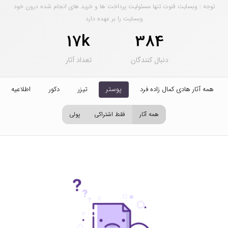
توجه : وبسایت قنوت تنها مسئولیت پرداخت ها و خرید های انجام شده درون خود
وبسایت را بر عهده دارد
17k
384
دنبال کنندگان
تعداد آثار
همه آثار هادی کمال زاده فرد
پوستر
تیزر
دکور
اطلاعیه
همه آثار
فقط اشتراکی
پولی