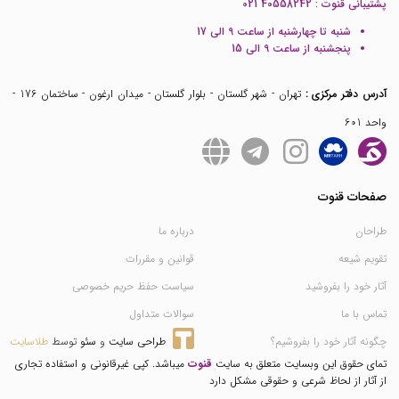
پشتیبانی قنوت :
021 40558242
شنبه تا چهارشنبه از ساعت 9 الی 17
پنجشنبه از ساعت 9 الی 15
آدرس دفتر مرکزی :
تهران - شهر گلستان - بلوار گلستان - میدان ارغون - ساختمان 176 -
واحد 601
صفحات قنوت
طراحان
درباره ما
تقویم شیعه
قوانین و مقررات
آثار خود را بفروشید
سیاست حفظ حریم خصوصی
تماس با ما
سوالات متداول
چگونه آثار خود را بفروشیم؟
طراحی سایت
 و 
سئو
 توسط 
طلاسایت
تمای حقوق این وبسایت متعلق به سایت
قنوت
میباشد. کپی غیرقانونی و استفاده تجاری
از آثار از لحاظ شرعی و حقوقی مشکل دارد