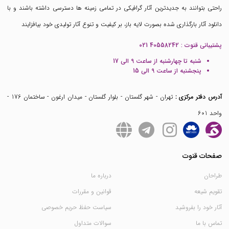
راحتی بتوانند به جدیدترین آثار گرافیکی در تمامی زمینه ها دسترسی داشته باشند و با
دانلود آثار بارگذاری شده بصورت لایه باز، بر کیفیت و تنوع آثار تولیدی خود بیافزایند
پشتیبانی قنوت :
021 40558242
شنبه تا چهارشنبه از ساعت 9 الی 17
پنجشنبه از ساعت 9 الی 15
آدرس دفتر مرکزی :
تهران - شهر گلستان - بلوار گلستان - میدان ارغون - ساختمان 176 -
واحد 601
صفحات قنوت
طراحان
درباره ما
تقویم شیعه
قوانین و مقررات
آثار خود را بفروشید
سیاست حفظ حریم خصوصی
تماس با ما
سوالات متداول