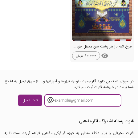
طرح لایه باز بنر پشت سن محفل جزء خوانی تلاوت قرآن
visibility
90,000
تومان
در صورتی که تمایل دارید آثار جدید، طرحها، تیزرها و آموزشها و.... از طریق ایمیل به اطلاع
شما برسد در خبرنامه قنوت ثبت نام کنید
ثبت ایمیل
قنوت رسانه اشتراک آثار مذهبی
قنوت محیطی را برای علاقه مندان به حوزه گرافیکی مذهبی فراهم آورده است تا به