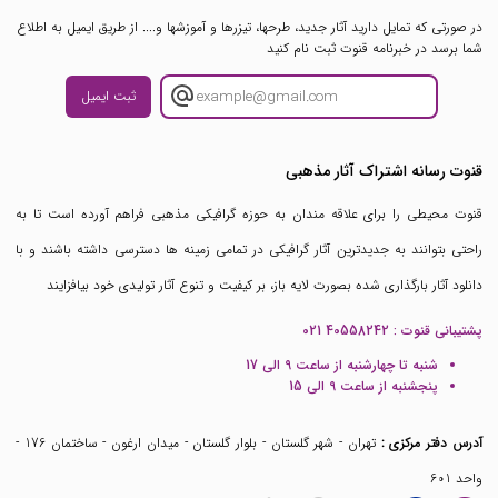
در صورتی که تمایل دارید آثار جدید، طرحها، تیزرها و آموزشها و.... از طریق ایمیل به اطلاع
شما برسد در خبرنامه قنوت ثبت نام کنید
ثبت ایمیل
قنوت رسانه اشتراک آثار مذهبی
قنوت محیطی را برای علاقه مندان به حوزه گرافیکی مذهبی فراهم آورده است تا به
راحتی بتوانند به جدیدترین آثار گرافیکی در تمامی زمینه ها دسترسی داشته باشند و با
دانلود آثار بارگذاری شده بصورت لایه باز، بر کیفیت و تنوع آثار تولیدی خود بیافزایند
پشتیبانی قنوت :
021 40558242
شنبه تا چهارشنبه از ساعت 9 الی 17
پنجشنبه از ساعت 9 الی 15
آدرس دفتر مرکزی :
تهران - شهر گلستان - بلوار گلستان - میدان ارغون - ساختمان 176 -
واحد 601