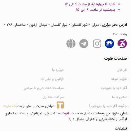
شنبه تا چهارشنبه از ساعت 9 الی 17
پنجشنبه از ساعت 9 الی 15
آدرس دفتر مرکزی :
تهران - شهر گلستان - بلوار گلستان - میدان ارغون - ساختمان 176 -
واحد 601
صفحات قنوت
طراحان
درباره ما
تقویم شیعه
قوانین و مقررات
آثار خود را بفروشید
سیاست حفظ حریم خصوصی
تماس با ما
سوالات متداول
چگونه آثار خود را بفروشیم؟
طراحی سایت
 و 
سئو
 توسط 
طلاسایت
تمای حقوق این وبسایت متعلق به سایت
قنوت
میباشد. کپی غیرقانونی و استفاده تجاری
از آثار از لحاظ شرعی و حقوقی مشکل دارد
تبلیغات