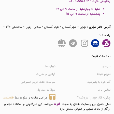
پشتیبانی قنوت :
021 40558242
شنبه تا چهارشنبه از ساعت 9 الی 17
پنجشنبه از ساعت 9 الی 15
آدرس دفتر مرکزی :
تهران - شهر گلستان - بلوار گلستان - میدان ارغون - ساختمان 176 -
واحد 601
صفحات قنوت
طراحان
درباره ما
تقویم شیعه
قوانین و مقررات
آثار خود را بفروشید
سیاست حفظ حریم خصوصی
تماس با ما
سوالات متداول
چگونه آثار خود را بفروشیم؟
طراحی سایت
 و 
سئو
 توسط 
طلاسایت
تمای حقوق این وبسایت متعلق به سایت
قنوت
میباشد. کپی غیرقانونی و استفاده تجاری
از آثار از لحاظ شرعی و حقوقی مشکل دارد