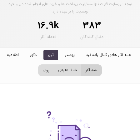
توجه : وبسایت قنوت تنها مسئولیت پرداخت ها و خرید های انجام شده درون خود
وبسایت را بر عهده دارد
16.9k
383
دنبال کنندگان
تعداد آثار
همه آثار هادی کمال زاده فرد
پوستر
تیزر
دکور
اطلاعیه
همه آثار
فقط اشتراکی
پولی