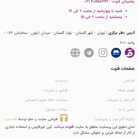
پشتیبانی قنوت :
021 40558242
شنبه تا چهارشنبه از ساعت 9 الی 17
پنجشنبه از ساعت 9 الی 15
آدرس دفتر مرکزی :
تهران - شهر گلستان - بلوار گلستان - میدان ارغون - ساختمان 176 -
واحد 601
صفحات قنوت
طراحان
درباره ما
تقویم شیعه
قوانین و مقررات
آثار خود را بفروشید
سیاست حفظ حریم خصوصی
تماس با ما
سوالات متداول
چگونه آثار خود را بفروشیم؟
طراحی سایت
 و 
سئو
 توسط 
طلاسایت
تمای حقوق این وبسایت متعلق به سایت
قنوت
میباشد. کپی غیرقانونی و استفاده تجاری
از آثار از لحاظ شرعی و حقوقی مشکل دارد