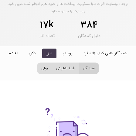
توجه : وبسایت قنوت تنها مسئولیت پرداخت ها و خرید های انجام شده درون خود
وبسایت را بر عهده دارد
17k
384
دنبال کنندگان
تعداد آثار
همه آثار هادی کمال زاده فرد
پوستر
تیزر
دکور
اطلاعیه
همه آثار
فقط اشتراکی
پولی