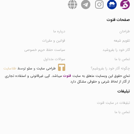
صفحات قنوت
طراحان
درباره ما
تقویم شیعه
قوانین و مقررات
آثار خود را بفروشید
سیاست حفظ حریم خصوصی
تماس با ما
سوالات متداول
چگونه آثار خود را بفروشیم؟
طراحی سایت
 و 
سئو
 توسط 
طلاسایت
تمای حقوق این وبسایت متعلق به سایت
قنوت
میباشد. کپی غیرقانونی و استفاده تجاری
از آثار از لحاظ شرعی و حقوقی مشکل دارد
تبلیغات
تبلیغات در سایت قنوت
تماس با ما