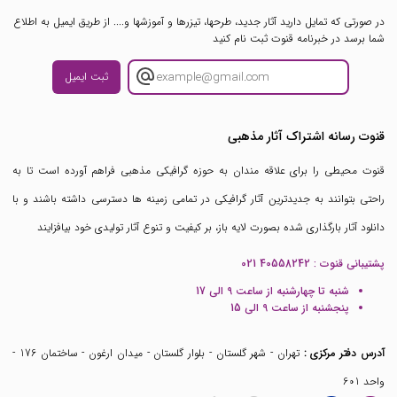
در صورتی که تمایل دارید آثار جدید، طرحها، تیزرها و آموزشها و.... از طریق ایمیل به اطلاع
شما برسد در خبرنامه قنوت ثبت نام کنید
ثبت ایمیل
قنوت رسانه اشتراک آثار مذهبی
قنوت محیطی را برای علاقه مندان به حوزه گرافیکی مذهبی فراهم آورده است تا به
راحتی بتوانند به جدیدترین آثار گرافیکی در تمامی زمینه ها دسترسی داشته باشند و با
دانلود آثار بارگذاری شده بصورت لایه باز، بر کیفیت و تنوع آثار تولیدی خود بیافزایند
پشتیبانی قنوت :
021 40558242
شنبه تا چهارشنبه از ساعت 9 الی 17
پنجشنبه از ساعت 9 الی 15
آدرس دفتر مرکزی :
تهران - شهر گلستان - بلوار گلستان - میدان ارغون - ساختمان 176 -
واحد 601