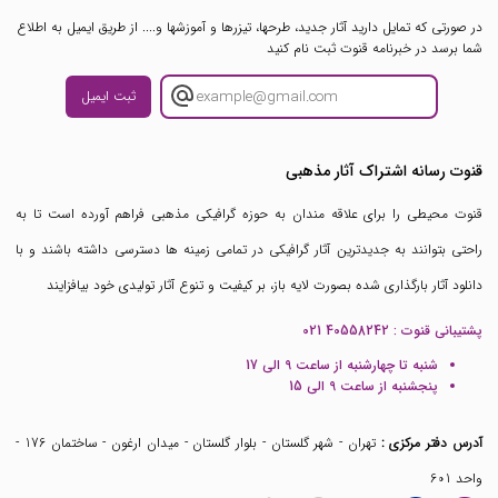
در صورتی که تمایل دارید آثار جدید، طرحها، تیزرها و آموزشها و.... از طریق ایمیل به اطلاع
شما برسد در خبرنامه قنوت ثبت نام کنید
ثبت ایمیل
قنوت رسانه اشتراک آثار مذهبی
قنوت محیطی را برای علاقه مندان به حوزه گرافیکی مذهبی فراهم آورده است تا به
راحتی بتوانند به جدیدترین آثار گرافیکی در تمامی زمینه ها دسترسی داشته باشند و با
دانلود آثار بارگذاری شده بصورت لایه باز، بر کیفیت و تنوع آثار تولیدی خود بیافزایند
پشتیبانی قنوت :
021 40558242
شنبه تا چهارشنبه از ساعت 9 الی 17
پنجشنبه از ساعت 9 الی 15
آدرس دفتر مرکزی :
تهران - شهر گلستان - بلوار گلستان - میدان ارغون - ساختمان 176 -
واحد 601