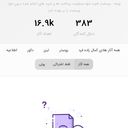
توجه : وبسایت قنوت تنها مسئولیت پرداخت ها و خرید های انجام شده درون خود
وبسایت را بر عهده دارد
16.9k
383
دنبال کنندگان
تعداد آثار
همه آثار هادی کمال زاده فرد
پوستر
تیزر
دکور
اطلاعیه
همه آثار
فقط اشتراکی
پولی