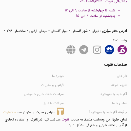
پشتیبانی قنوت :
021 40558242
شنبه تا چهارشنبه از ساعت 9 الی 17
پنجشنبه از ساعت 9 الی 15
آدرس دفتر مرکزی :
تهران - شهر گلستان - بلوار گلستان - میدان ارغون - ساختمان 176 -
واحد 601
صفحات قنوت
طراحان
درباره ما
تقویم شیعه
قوانین و مقررات
آثار خود را بفروشید
سیاست حفظ حریم خصوصی
تماس با ما
سوالات متداول
چگونه آثار خود را بفروشیم؟
طراحی سایت
 و 
سئو
 توسط 
طلاسایت
تمای حقوق این وبسایت متعلق به سایت
قنوت
میباشد. کپی غیرقانونی و استفاده تجاری
از آثار از لحاظ شرعی و حقوقی مشکل دارد