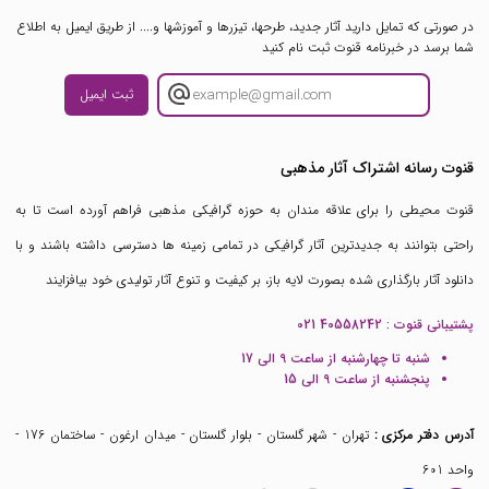
در صورتی که تمایل دارید آثار جدید، طرحها، تیزرها و آموزشها و.... از طریق ایمیل به اطلاع
شما برسد در خبرنامه قنوت ثبت نام کنید
ثبت ایمیل
قنوت رسانه اشتراک آثار مذهبی
قنوت محیطی را برای علاقه مندان به حوزه گرافیکی مذهبی فراهم آورده است تا به
راحتی بتوانند به جدیدترین آثار گرافیکی در تمامی زمینه ها دسترسی داشته باشند و با
دانلود آثار بارگذاری شده بصورت لایه باز، بر کیفیت و تنوع آثار تولیدی خود بیافزایند
پشتیبانی قنوت :
021 40558242
شنبه تا چهارشنبه از ساعت 9 الی 17
پنجشنبه از ساعت 9 الی 15
آدرس دفتر مرکزی :
تهران - شهر گلستان - بلوار گلستان - میدان ارغون - ساختمان 176 -
واحد 601