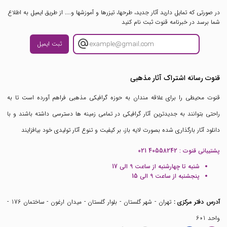
در صورتی که تمایل دارید آثار جدید، طرحها، تیزرها و آموزشها و.... از طریق ایمیل به اطلاع
شما برسد در خبرنامه قنوت ثبت نام کنید
ثبت ایمیل
قنوت رسانه اشتراک آثار مذهبی
قنوت محیطی را برای علاقه مندان به حوزه گرافیکی مذهبی فراهم آورده است تا به
راحتی بتوانند به جدیدترین آثار گرافیکی در تمامی زمینه ها دسترسی داشته باشند و با
دانلود آثار بارگذاری شده بصورت لایه باز، بر کیفیت و تنوع آثار تولیدی خود بیافزایند
پشتیبانی قنوت :
021 40558242
شنبه تا چهارشنبه از ساعت 9 الی 17
پنجشنبه از ساعت 9 الی 15
آدرس دفتر مرکزی :
تهران - شهر گلستان - بلوار گلستان - میدان ارغون - ساختمان 176 -
واحد 601