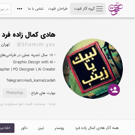
گروه آثار قنوت
طراحان قنوت
تماس با ما
هادی کمال زاده فرد
@Shamim-yas
تهران
• 18 سال تجربه عملی در طراحی‌های مذهبی، هویت بصری و پروژه‌های تبلیغاتی
• Graphic Design with AI
apher | 3D Designer | AI Creator
Telegram:Hadi_kamalzadeh
person_add
مهارت های طراح :
Photoshop
توجه : وبسایت قنوت تنها مسئولیت پر
همه آثار هادی کمال زاده فرد
پوستر
تیزر
دکور
اطلاعیه