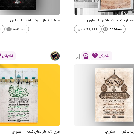
اسم قرائت زیارت عاشورا + استوری
طرح لایه باز زیارت عاشورا + استوری
مشاهده
مشاهده
0
90,000
visibility
visibility
تومان
nd
workspace_premium
diamond
bookmark_border
اشتراکی
اشتراکی
ارت عاشورا + استوری
طرح لایه باز دعای ندبه + استوری