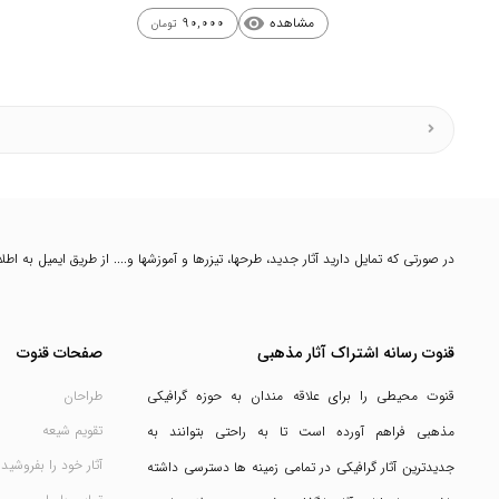
مشاهده
90,000
visibility
تومان
در صورتی که تمایل دارید آثار جدید، طرحها، تیزرها و آموزشها و.... از طریق ایمیل به ا
قنوت رسانه اشتراک آثار مذهبی
صفحات قنوت
قنوت محیطی را برای علاقه مندان به حوزه گرافیکی
طراحان
تقویم شیعه
مذهبی فراهم آورده است تا به راحتی بتوانند به
آثار خود را بفروشید
جدیدترین آثار گرافیکی در تمامی زمینه ها دسترسی داشته