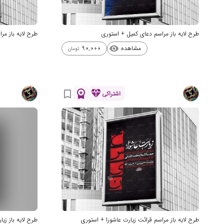
طرح لایه باز مراسم دعای کمیل + استوری
طرح لایه باز مر
مشاهده
90,000
visibility
تومان
workspace_premium
diamond
bookmark_border
اشتراکی
طرح لایه باز مراسم قرائت زیارت عاشورا + استوری
طرح لایه باز زی