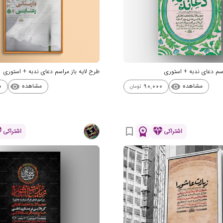
اسم دعای ندبه + استوری
طرح لایه باز مراسم دعای ندبه + استوری
مشاهده
مشاهده
0
90,000
visibility
visibility
تومان
nd
workspace_premium
diamond
bookmark_border
اشتراکی
اشتراکی