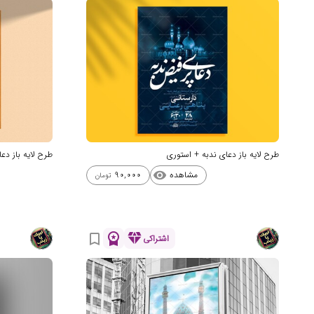
طرح لایه باز دعای ندبه + استوری
طرح لایه باز دع
مشاهده
90,000
visibility
تومان
workspace_premium
diamond
bookmark_border
اشتراکی