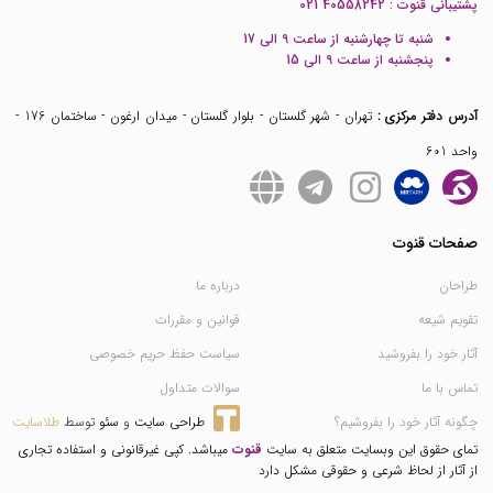
پشتیبانی قنوت :
021 40558242
شنبه تا چهارشنبه از ساعت 9 الی 17
پنجشنبه از ساعت 9 الی 15
آدرس دفتر مرکزی :
تهران - شهر گلستان - بلوار گلستان - میدان ارغون - ساختمان 176 -
واحد 601
صفحات قنوت
طراحان
درباره ما
تقویم شیعه
قوانین و مقررات
آثار خود را بفروشید
سیاست حفظ حریم خصوصی
تماس با ما
سوالات متداول
چگونه آثار خود را بفروشیم؟
طراحی سایت
 و 
سئو
 توسط 
طلاسایت
تمای حقوق این وبسایت متعلق به سایت
قنوت
میباشد. کپی غیرقانونی و استفاده تجاری
از آثار از لحاظ شرعی و حقوقی مشکل دارد