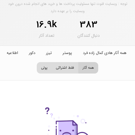
توجه : وبسایت قنوت تنها مسئولیت پرداخت ها و خرید های انجام شده درون خود
وبسایت را بر عهده دارد
16.9k
383
دنبال کنندگان
تعداد آثار
همه آثار هادی کمال زاده فرد
پوستر
تیزر
دکور
اطلاعیه
همه آثار
فقط اشتراکی
پولی