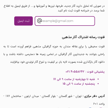
در صورتی که تمایل دارید آثار جدید، طرحها، تیزرها و آموزشها و.... از طریق ایمیل به اطلاع
شما برسد در خبرنامه قنوت ثبت نام کنید
ثبت ایمیل
قنوت رسانه اشتراک آثار مذهبی
قنوت محیطی را برای علاقه مندان به حوزه گرافیکی مذهبی فراهم آورده است تا به
راحتی بتوانند به جدیدترین آثار گرافیکی در تمامی زمینه ها دسترسی داشته باشند و با
دانلود آثار بارگذاری شده بصورت لایه باز، بر کیفیت و تنوع آثار تولیدی خود بیافزایند
پشتیبانی قنوت :
021 40558242
شنبه تا چهارشنبه از ساعت 9 الی 17
پنجشنبه از ساعت 9 الی 15
آدرس دفتر مرکزی :
تهران - شهر گلستان - بلوار گلستان - میدان ارغون - ساختمان 176 -
واحد 601