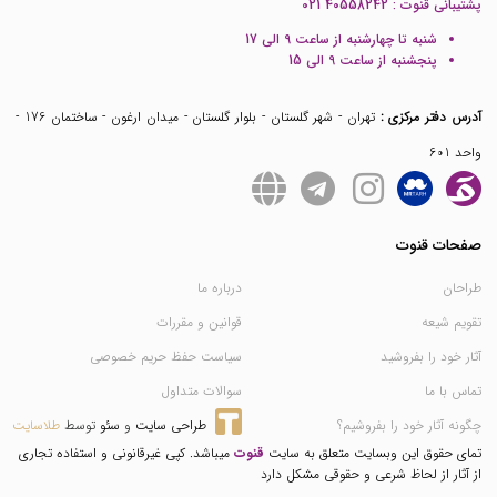
پشتیبانی قنوت :
021 40558242
شنبه تا چهارشنبه از ساعت 9 الی 17
پنجشنبه از ساعت 9 الی 15
آدرس دفتر مرکزی :
تهران - شهر گلستان - بلوار گلستان - میدان ارغون - ساختمان 176 -
واحد 601
صفحات قنوت
طراحان
درباره ما
تقویم شیعه
قوانین و مقررات
آثار خود را بفروشید
سیاست حفظ حریم خصوصی
تماس با ما
سوالات متداول
چگونه آثار خود را بفروشیم؟
طراحی سایت
 و 
سئو
 توسط 
طلاسایت
تمای حقوق این وبسایت متعلق به سایت
قنوت
میباشد. کپی غیرقانونی و استفاده تجاری
از آثار از لحاظ شرعی و حقوقی مشکل دارد