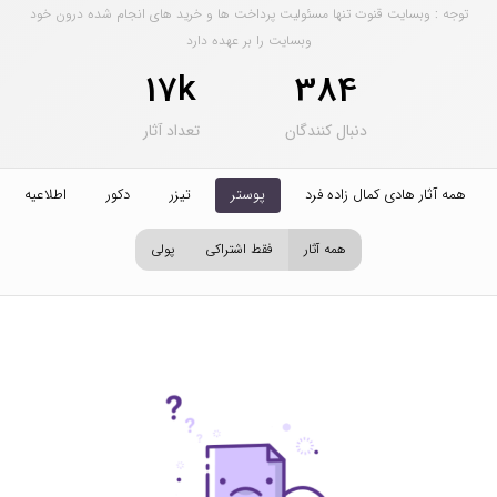
توجه : وبسایت قنوت تنها مسئولیت پرداخت ها و خرید های انجام شده درون خود
وبسایت را بر عهده دارد
17k
384
دنبال کنندگان
تعداد آثار
همه آثار هادی کمال زاده فرد
پوستر
تیزر
دکور
اطلاعیه
همه آثار
فقط اشتراکی
پولی