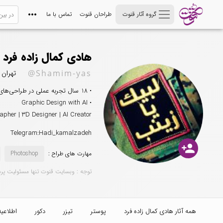
گروه آثار قنوت
طراحان قنوت
تماس با ما
هادی کمال زاده فرد
@Shamim-yas
تهران
• 18 سال تجربه عملی در طراحی‌های مذهبی، هویت بصری و پروژه‌های تبلیغاتی
• Graphic Design with AI
apher | 3D Designer | AI Creator
Telegram:Hadi_kamalzadeh
person_add
مهارت های طراح :
Photoshop
توجه : وبسایت قنوت تنها مسئولیت پر
همه آثار هادی کمال زاده فرد
پوستر
تیزر
دکور
اطلاعیه