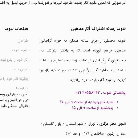
در صورتی که تمایل دارید آثار جدید، طرحها، تیزرها و آموزشها و.... از طریق ایمیل به ا
قنوت رسانه اشتراک آثار مذهبی
صفحات قنوت
قنوت محیطی را برای علاقه مندان به حوزه گرافیکی
طراحان
تقویم شیعه
مذهبی فراهم آورده است تا به راحتی بتوانند به
آثار خود را بفروشید
جدیدترین آثار گرافیکی در تمامی زمینه ها دسترسی داشته
تماس با ما
باشند و با دانلود آثار بارگذاری شده بصورت لایه باز، بر
چگونه آثار خود را ب
کیفیت و تنوع آثار تولیدی خود بیافزایند
درباره ما
پشتیبانی قنوت :
021 40558242
تمای حقوق این وب
کپی غیرقانونی و است
شنبه تا چهارشنبه از ساعت 9 الی 17
حقوقی مشکل دارد
پنجشنبه از ساعت 9 الی 15
آدرس دفتر مرکزی :
تهران - شهر گلستان - بلوار گلستان -
میدان ارغون - ساختمان 176 - واحد 601