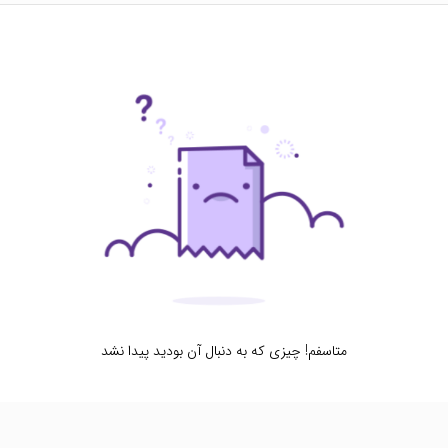
متاسفم! چیزی که به دنبال آن بودید پیدا نشد