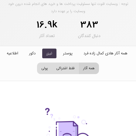
توجه : وبسایت قنوت تنها مسئولیت پرداخت ها و خرید های انجام شده درون خود
وبسایت را بر عهده دارد
16.9k
383
دنبال کنندگان
تعداد آثار
همه آثار هادی کمال زاده فرد
پوستر
تیزر
دکور
اطلاعیه
همه آثار
فقط اشتراکی
پولی