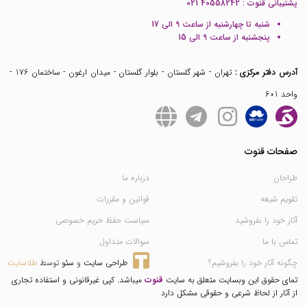
پشتیبانی قنوت :
021 40558242
شنبه تا چهارشنبه از ساعت 9 الی 17
پنجشنبه از ساعت 9 الی 15
آدرس دفتر مرکزی :
تهران - شهر گلستان - بلوار گلستان - میدان ارغون - ساختمان 176 -
واحد 601
صفحات قنوت
طراحان
درباره ما
تقویم شیعه
قوانین و مقررات
آثار خود را بفروشید
سیاست حفظ حریم خصوصی
تماس با ما
سوالات متداول
چگونه آثار خود را بفروشیم؟
طراحی سایت
 و 
سئو
 توسط 
طلاسایت
تمای حقوق این وبسایت متعلق به سایت
قنوت
میباشد. کپی غیرقانونی و استفاده تجاری
از آثار از لحاظ شرعی و حقوقی مشکل دارد