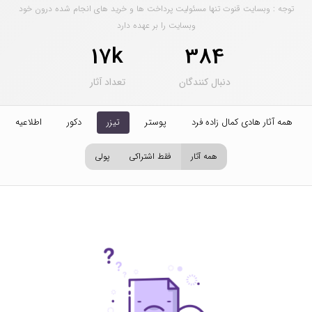
توجه : وبسایت قنوت تنها مسئولیت پرداخت ها و خرید های انجام شده درون خود
وبسایت را بر عهده دارد
17k
384
دنبال کنندگان
تعداد آثار
همه آثار هادی کمال زاده فرد
پوستر
تیزر
دکور
اطلاعیه
همه آثار
فقط اشتراکی
پولی