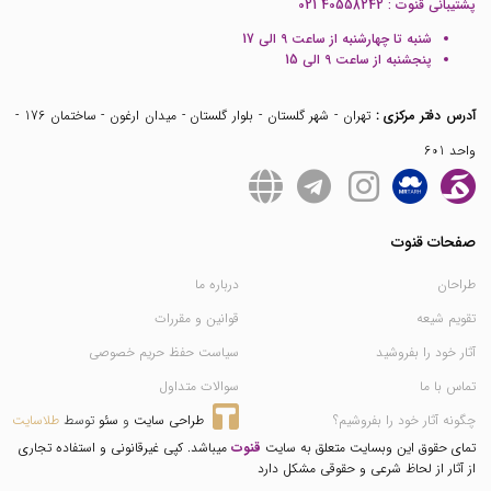
پشتیبانی قنوت :
021 40558242
شنبه تا چهارشنبه از ساعت 9 الی 17
پنجشنبه از ساعت 9 الی 15
آدرس دفتر مرکزی :
تهران - شهر گلستان - بلوار گلستان - میدان ارغون - ساختمان 176 -
واحد 601
صفحات قنوت
طراحان
درباره ما
تقویم شیعه
قوانین و مقررات
آثار خود را بفروشید
سیاست حفظ حریم خصوصی
تماس با ما
سوالات متداول
چگونه آثار خود را بفروشیم؟
طراحی سایت
 و 
سئو
 توسط 
طلاسایت
تمای حقوق این وبسایت متعلق به سایت
قنوت
میباشد. کپی غیرقانونی و استفاده تجاری
از آثار از لحاظ شرعی و حقوقی مشکل دارد