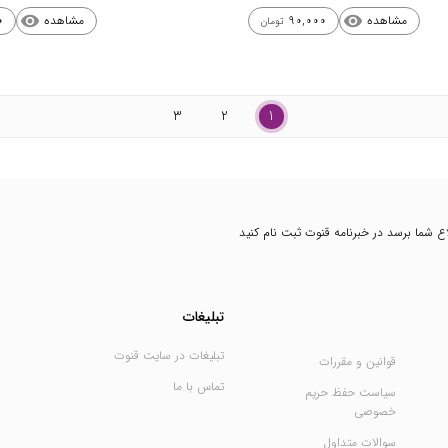
مشاهده
مشاهده
0
90,000
visibility
visibility
تومان
3
2
1
طلاع شما برسد در خبرنامه قنوت ثبت نام کنید
تبلیغات
تبلیغات در سایت قنوت
قوانین و مقررات
تماس با ما
سیاست حفظ حریم
خصوصی
سوالات متداول