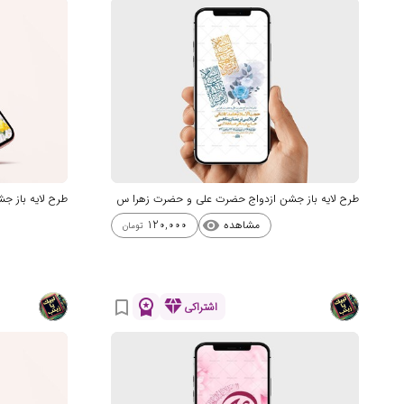
طرح لایه باز جشن ازدواج حضرت علی و حضرت زهرا س
طرح لایه باز 
مشاهده
120,000
visibility
تومان
workspace_premium
diamond
bookmark_border
اشتراکی