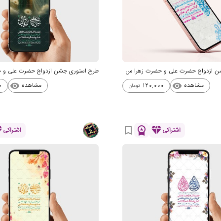
جشن ازدواج حضرت علی و حضرت زهرا س
طرح استوری جشن ازدواج حضرت علی و 
مشاهده
مشاهده
0
120,000
visibility
visibility
تومان
nd
workspace_premium
diamond
bookmark_border
اشتراکی
اشتراکی