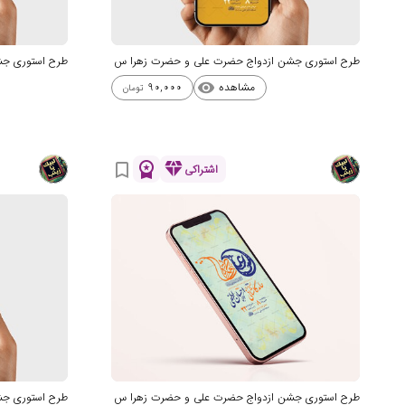
طرح استوری جشن ازدواج حضرت علی و حضرت زهرا س
طرح استوری جش
مشاهده
90,000
visibility
تومان
workspace_premium
diamond
bookmark_border
اشتراکی
طرح استوری جشن ازدواج حضرت علی و حضرت زهرا س
طرح استوری جش