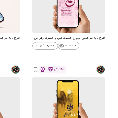
طرح لایه باز جشن ازدواج حضرت علی و حضرت زهرا س
طرح لایه باز 
مشاهده
120,000
visibility
تومان
workspace_premium
diamond
bookmark_border
اشتراکی