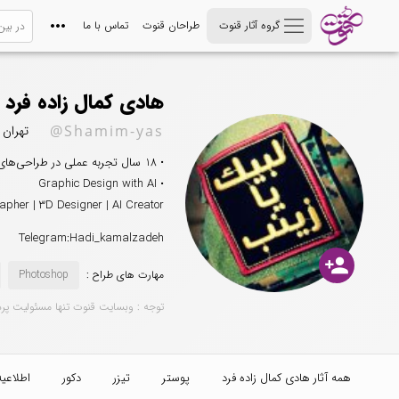
گروه آثار قنوت
طراحان قنوت
تماس با ما
هادی کمال زاده فرد
@Shamim-yas
تهران
• 18 سال تجربه عملی در طراحی‌های مذهبی، هویت بصری و پروژه‌های تبلیغاتی
• Graphic Design with AI
apher | 3D Designer | AI Creator
Telegram:Hadi_kamalzadeh
person_add
مهارت های طراح :
Photoshop
توجه : وبسایت قنوت تنها مسئولیت پر
همه آثار هادی کمال زاده فرد
پوستر
تیزر
دکور
اطلاعیه