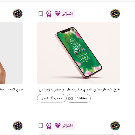
workspace_premium
diamond
bookmark_border
اشتراکی
طرح لایه باز جشن ازدواج حضرت علی و حضرت زهرا س
طرح لایه باز 
مشاهده
120,000
visibility
تومان
workspace_premium
diamond
bookmark_border
اشتراکی