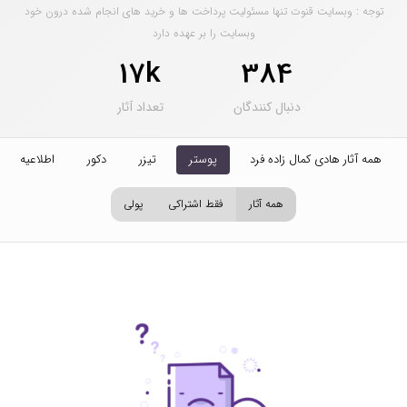
توجه : وبسایت قنوت تنها مسئولیت پرداخت ها و خرید های انجام شده درون خود
وبسایت را بر عهده دارد
17k
384
دنبال کنندگان
تعداد آثار
همه آثار هادی کمال زاده فرد
پوستر
تیزر
دکور
اطلاعیه
همه آثار
فقط اشتراکی
پولی