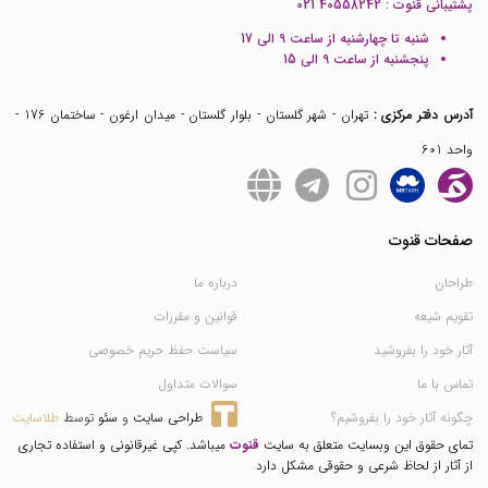
پشتیبانی قنوت :
021 40558242
شنبه تا چهارشنبه از ساعت 9 الی 17
پنجشنبه از ساعت 9 الی 15
آدرس دفتر مرکزی :
تهران - شهر گلستان - بلوار گلستان - میدان ارغون - ساختمان 176 -
واحد 601
صفحات قنوت
طراحان
درباره ما
تقویم شیعه
قوانین و مقررات
آثار خود را بفروشید
سیاست حفظ حریم خصوصی
تماس با ما
سوالات متداول
چگونه آثار خود را بفروشیم؟
طراحی سایت
 و 
سئو
 توسط 
طلاسایت
تمای حقوق این وبسایت متعلق به سایت
قنوت
میباشد. کپی غیرقانونی و استفاده تجاری
از آثار از لحاظ شرعی و حقوقی مشکل دارد