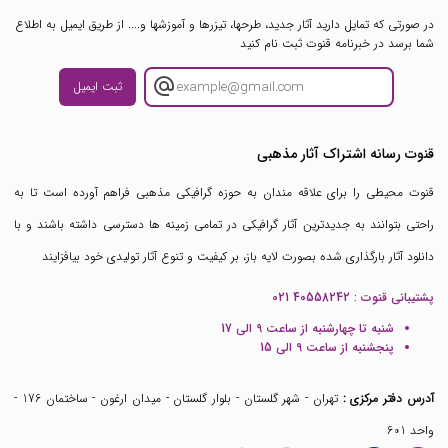
در صورتی که تمایل دارید آثار جدید، طرحها، تیزرها و آموزشها و.... از طریق ایمیل به اطلاع
شما برسد در خبرنامه قنوت ثبت نام کنید
ثبت ایمیل
قنوت رسانه اشتراک آثار مذهبی
قنوت محیطی را برای علاقه مندان به حوزه گرافیکی مذهبی فراهم آورده است تا به
راحتی بتوانند به جدیدترین آثار گرافیکی در تمامی زمینه ها دسترسی داشته باشند و با
دانلود آثار بارگذاری شده بصورت لایه باز، بر کیفیت و تنوع آثار تولیدی خود بیافزایند
پشتیبانی قنوت :
021 40558242
شنبه تا چهارشنبه از ساعت 9 الی 17
پنجشنبه از ساعت 9 الی 15
آدرس دفتر مرکزی :
تهران - شهر گلستان - بلوار گلستان - میدان ارغون - ساختمان 176 -
واحد 601