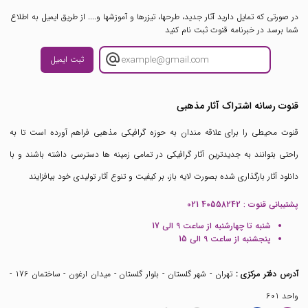
در صورتی که تمایل دارید آثار جدید، طرحها، تیزرها و آموزشها و.... از طریق ایمیل به اطلاع
شما برسد در خبرنامه قنوت ثبت نام کنید
ثبت ایمیل
قنوت رسانه اشتراک آثار مذهبی
قنوت محیطی را برای علاقه مندان به حوزه گرافیکی مذهبی فراهم آورده است تا به
راحتی بتوانند به جدیدترین آثار گرافیکی در تمامی زمینه ها دسترسی داشته باشند و با
دانلود آثار بارگذاری شده بصورت لایه باز، بر کیفیت و تنوع آثار تولیدی خود بیافزایند
پشتیبانی قنوت :
021 40558242
شنبه تا چهارشنبه از ساعت 9 الی 17
پنجشنبه از ساعت 9 الی 15
آدرس دفتر مرکزی :
تهران - شهر گلستان - بلوار گلستان - میدان ارغون - ساختمان 176 -
واحد 601