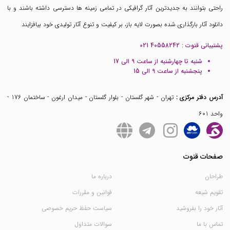
راحتی بتوانند به جدیدترین آثار گرافیکی در تمامی زمینه ها دسترسی داشته باشند و با
دانلود آثار بارگذاری شده بصورت لایه باز، بر کیفیت و تنوع آثار تولیدی خود بیافزایند
پشتیبانی قنوت :
021 40558242
شنبه تا چهارشنبه از ساعت 9 الی 17
پنجشنبه از ساعت 9 الی 15
آدرس دفتر مرکزی :
تهران - شهر گلستان - بلوار گلستان - میدان ارغون - ساختمان 176 -
واحد 601
صفحات قنوت
طراحان
درباره ما
تقویم شیعه
قوانین و مقررات
آثار خود را بفروشید
سیاست حفظ حریم خصوصی
تماس با ما
سوالات متداول