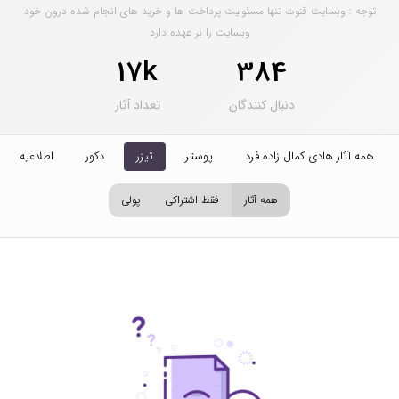
توجه : وبسایت قنوت تنها مسئولیت پرداخت ها و خرید های انجام شده درون خود
وبسایت را بر عهده دارد
17k
384
دنبال کنندگان
تعداد آثار
همه آثار هادی کمال زاده فرد
پوستر
تیزر
دکور
اطلاعیه
همه آثار
فقط اشتراکی
پولی