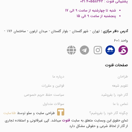
پشتیبانی قنوت :
021 40558242
شنبه تا چهارشنبه از ساعت 9 الی 17
پنجشنبه از ساعت 9 الی 15
آدرس دفتر مرکزی :
تهران - شهر گلستان - بلوار گلستان - میدان ارغون - ساختمان 176 -
واحد 601
صفحات قنوت
طراحان
درباره ما
تقویم شیعه
قوانین و مقررات
آثار خود را بفروشید
سیاست حفظ حریم خصوصی
تماس با ما
سوالات متداول
چگونه آثار خود را بفروشیم؟
طراحی سایت
 و 
سئو
 توسط 
طلاسایت
تمای حقوق این وبسایت متعلق به سایت
قنوت
میباشد. کپی غیرقانونی و استفاده تجاری
از آثار از لحاظ شرعی و حقوقی مشکل دارد