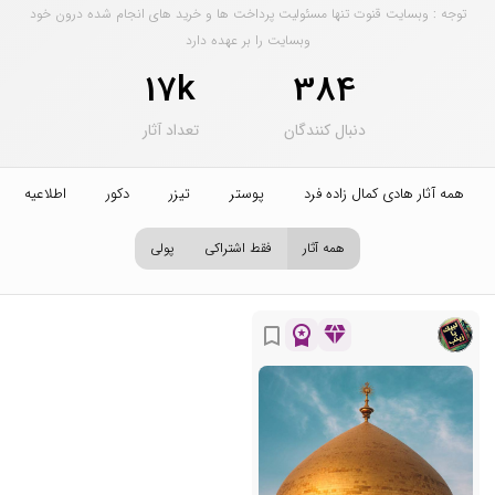
توجه : وبسایت قنوت تنها مسئولیت پرداخت ها و خرید های انجام شده درون خود
وبسایت را بر عهده دارد
17k
384
دنبال کنندگان
تعداد آثار
همه آثار هادی کمال زاده فرد
پوستر
تیزر
دکور
اطلاعیه
همه آثار
فقط اشتراکی
پولی
workspace_premium
diamond
bookmark_border