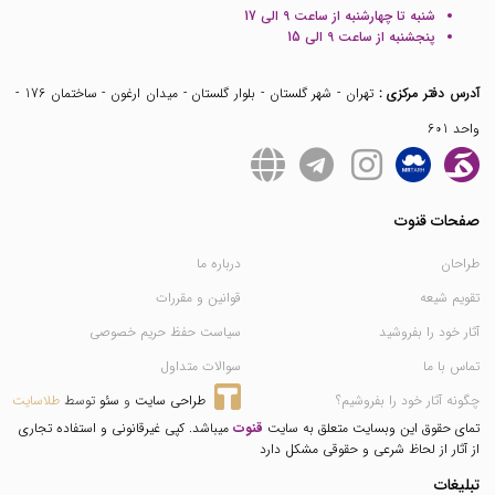
شنبه تا چهارشنبه از ساعت 9 الی 17
پنجشنبه از ساعت 9 الی 15
آدرس دفتر مرکزی :
تهران - شهر گلستان - بلوار گلستان - میدان ارغون - ساختمان 176 -
واحد 601
صفحات قنوت
طراحان
درباره ما
تقویم شیعه
قوانین و مقررات
آثار خود را بفروشید
سیاست حفظ حریم خصوصی
تماس با ما
سوالات متداول
چگونه آثار خود را بفروشیم؟
طراحی سایت
 و 
سئو
 توسط 
طلاسایت
تمای حقوق این وبسایت متعلق به سایت
قنوت
میباشد. کپی غیرقانونی و استفاده تجاری
از آثار از لحاظ شرعی و حقوقی مشکل دارد
تبلیغات