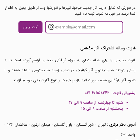
در صورتی که تمایل دارید آثار جدید، طرحها، تیزرها و آموزشها و.... از طریق ایمیل به اطلاع
شما برسد در خبرنامه قنوت ثبت نام کنید
ثبت ایمیل
قنوت رسانه اشتراک آثار مذهبی
قنوت محیطی را برای علاقه مندان به حوزه گرافیکی مذهبی فراهم آورده است تا به
راحتی بتوانند به جدیدترین آثار گرافیکی در تمامی زمینه ها دسترسی داشته باشند و با
دانلود آثار بارگذاری شده بصورت لایه باز، بر کیفیت و تنوع آثار تولیدی خود بیافزایند
پشتیبانی قنوت :
021 40558242
شنبه تا چهارشنبه از ساعت 9 الی 17
پنجشنبه از ساعت 9 الی 15
آدرس دفتر مرکزی :
تهران - شهر گلستان - بلوار گلستان - میدان ارغون - ساختمان 176 -
واحد 601