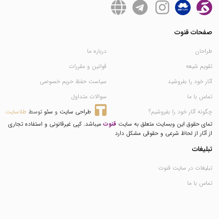
صفحات قنوت
طراحان
درباره ما
تقویم شیعه
قوانین و مقررات
آثار خود را بفروشید
سیاست حفظ حریم خصوصی
تماس با ما
سوالات متداول
چگونه آثار خود را بفروشیم؟
طراحی سایت
 و 
سئو
 توسط 
طلاسایت
تمای حقوق این وبسایت متعلق به سایت
قنوت
میباشد. کپی غیرقانونی و استفاده تجاری
از آثار از لحاظ شرعی و حقوقی مشکل دارد
تبلیغات
تبلیغات در سایت قنوت
تماس با ما