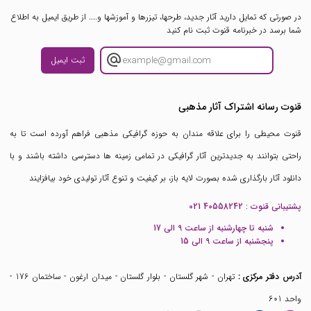
در صورتی که تمایل دارید آثار جدید، طرحها، تیزرها و آموزشها و.... از طریق ایمیل به اطلاع
شما برسد در خبرنامه قنوت ثبت نام کنید
ثبت ایمیل
قنوت رسانه اشتراک آثار مذهبی
قنوت محیطی را برای علاقه مندان به حوزه گرافیکی مذهبی فراهم آورده است تا به
راحتی بتوانند به جدیدترین آثار گرافیکی در تمامی زمینه ها دسترسی داشته باشند و با
دانلود آثار بارگذاری شده بصورت لایه باز، بر کیفیت و تنوع آثار تولیدی خود بیافزایند
پشتیبانی قنوت :
021 40558242
شنبه تا چهارشنبه از ساعت 9 الی 17
پنجشنبه از ساعت 9 الی 15
آدرس دفتر مرکزی :
تهران - شهر گلستان - بلوار گلستان - میدان ارغون - ساختمان 176 -
واحد 601