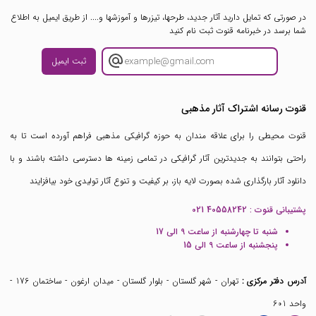
در صورتی که تمایل دارید آثار جدید، طرحها، تیزرها و آموزشها و.... از طریق ایمیل به اطلاع
شما برسد در خبرنامه قنوت ثبت نام کنید
ثبت ایمیل
قنوت رسانه اشتراک آثار مذهبی
قنوت محیطی را برای علاقه مندان به حوزه گرافیکی مذهبی فراهم آورده است تا به
راحتی بتوانند به جدیدترین آثار گرافیکی در تمامی زمینه ها دسترسی داشته باشند و با
دانلود آثار بارگذاری شده بصورت لایه باز، بر کیفیت و تنوع آثار تولیدی خود بیافزایند
پشتیبانی قنوت :
021 40558242
شنبه تا چهارشنبه از ساعت 9 الی 17
پنجشنبه از ساعت 9 الی 15
آدرس دفتر مرکزی :
تهران - شهر گلستان - بلوار گلستان - میدان ارغون - ساختمان 176 -
واحد 601