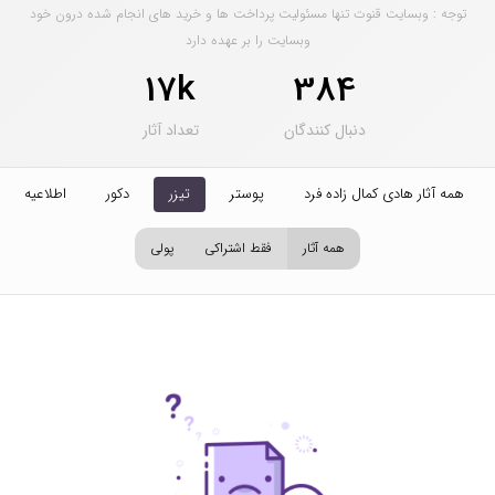
توجه : وبسایت قنوت تنها مسئولیت پرداخت ها و خرید های انجام شده درون خود
وبسایت را بر عهده دارد
17k
384
دنبال کنندگان
تعداد آثار
همه آثار هادی کمال زاده فرد
پوستر
تیزر
دکور
اطلاعیه
همه آثار
فقط اشتراکی
پولی