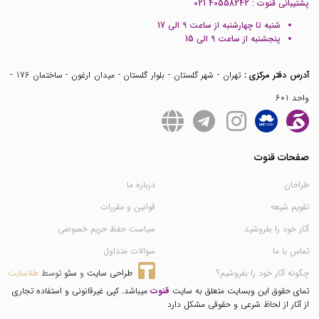
پشتیبانی قنوت :
021 40558242
شنبه تا چهارشنبه از ساعت 9 الی 17
پنجشنبه از ساعت 9 الی 15
آدرس دفتر مرکزی :
تهران - شهر گلستان - بلوار گلستان - میدان ارغون - ساختمان 176 -
واحد 601
صفحات قنوت
طراحان
درباره ما
تقویم شیعه
قوانین و مقررات
آثار خود را بفروشید
سیاست حفظ حریم خصوصی
تماس با ما
سوالات متداول
چگونه آثار خود را بفروشیم؟
طراحی سایت
 و 
سئو
 توسط 
طلاسایت
تمای حقوق این وبسایت متعلق به سایت
قنوت
میباشد. کپی غیرقانونی و استفاده تجاری
از آثار از لحاظ شرعی و حقوقی مشکل دارد